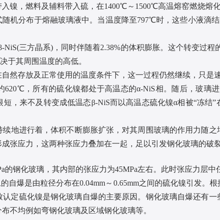
入镍，燃料及辅料带入硫，在1400℃～1500℃高温熔窑燃烧熔
机分布于熔融玻璃液中。当温度降至797℃时，这些小液滴结晶
NiS(三方晶系)，同时伴随着2.38%的体积膨胀。这个转变过
，还取决于其周围温度的高低。
然存放及正常使用的温度条件下，这一过程仍然继续，只是
0℃，所有的硫化镍都处于高温态的α-NiS相。随后，玻璃进
短，来不及转变成低温态β-NiS而以高温态硫化镍α相被“冻结
地进行着，体积不断膨胀扩张，对其周围玻璃的作用力随之
形成张应力，这两种张应力叠加在一起，足以引发钢化玻璃的破
Pa的钢化玻璃，其内部的张应力为45MPa左右。此时张应力层中
的自爆是由粒径分布在0.04mm～0.65mm之间的硫化镍引发
业一致认定硫化镍是钢化玻璃自爆的主要原因。钢化玻璃自爆还有
分布不均例如弯钢化玻璃及区域钢化玻璃等。