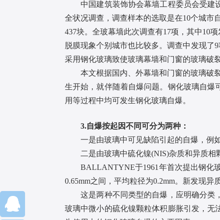
中国建筑装饰协会幕墙工程委员会受建设部
全状况调查，调查样本的选取是在10个城市
437块。全玻幕墙此次调查有17项，其中1
脱膜现象个别城市也比较多。调查中发现了9项
采用钢化玻璃致使玻璃幕墙和门窗的玻璃破
本文根据国内、外幕墙和门窗的玻璃破裂事
生开始，就伴随着自爆问题。钢化玻璃自爆
用等过程中均可发生钢化玻璃自爆。
3.自爆按起因不同可分为两种：
一是由玻璃中可见缺陷引起的自爆，例如结
二是由玻璃中硫化镍(NIS)杂质和异质相
BALLANTYNE于1961年首次提出钢化玻
0.65mm之间，平均粒径为0.2mm。新发
这是两种不同类型的自爆，应明确分类，区
玻璃中微小的硫化镍颗粒体积膨胀引发，无