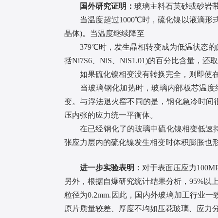
国外研究证明：
玻璃主料石英砂或砂岩带
当温度超过1000℃时，硫化镍以液滴形式随
晶体)。当温度继续降至
379℃时，发生晶相转变成为低温状态的β-
括Ni7S6、NiS、NiS1.01)的百分比含量
如果硫化镍相变没有转换完全，则即使在自
当玻璃钢化加热时，玻璃内部板芯温度约62
变。与浮法退火窑不同的是，钢化急冷时间很
压内张的应力统一平衡体。
在已经钢化了的玻璃中硫化镍相变低速持续
张应力层内的硫化镍发生相变时体积膨胀也
进一步实验表明：
对于表面压应力100M
另外，根据自爆研究统计结果分析，95%以上
粒径为0.2mm.因此，国内外玻璃加工行
原片质量较差、厚度不均如压花玻璃、应力