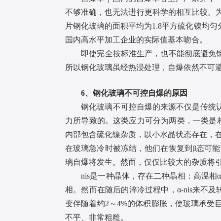
不够准确，也无法进行更科学的相互比较。为
片钢化玻璃的面积平均为1.8平方硫化镍均匀分
国内高水平加工企业的实际值基本吻合。
即使完全按标准生产，也不能彻底避免钢化
所以钢化玻璃虽经热浸处理，自爆依然不可
6、钢化玻璃不可控自爆的原因
钢化玻璃不可控自爆的来源不仅是传统认识
力所导致的。这类应力可分为两类，一类是相
内部包含硫化镍杂质，以小水晶状态存在，
在玻璃急冷时被冻结，他们在恢复到β态可
璃自爆将发生。然而，仅仅比较大的杂质将
nis是一种晶体，存在二种晶相：高温相α-n
相。然而在随后的淬冷过程中，α-nis来不及转
变伴随着约2～4%的体积膨胀，使玻璃承受
不平、非常粗糙。