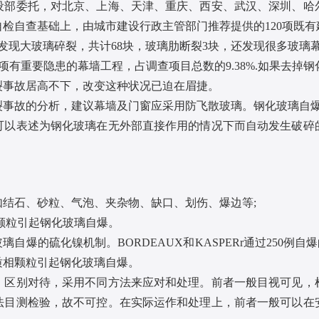
委托，对北京、上海、天津、重庆、西安、武汉、深圳、哈尔
自检自查基础上，由城市建设行政主管部门推荐提供的120项既
0项发现大玻璃碎裂，共计68块，玻璃肋断裂3块，还发现很多玻璃
有重要隐患的幕墙工程，占调查项目总数的9.38%.如果去掉钢
裂事故居高不下，改变这种状况已迫在眉捷。
故的分析，建议幕墙及门窗应采用防飞散玻璃。钢化玻璃自爆
可以表述为钢化玻璃在无外部直接作用的情况下而自动发生破碎
石、砂粒、气泡、夹杂物、缺口、划伤、爆边等;
颗粒引起钢化玻璃自爆。
璃自爆的硫化镍机制。BORDEAUX和KASPERr通过250例
现异质相颗粒引起钢化玻璃自爆。
别对待，采用不同方法来应对和处理。前者一般目视可见，
法目测检验，故不可控。在实际运作和处理上，前者一般可以在