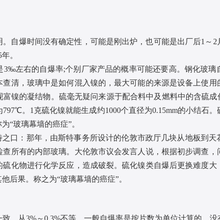
自爆时间没有确定性，可能是刚出炉，也可能是出厂后1～2月
5年。
‰左右的自爆率;个别厂家产品的概率可能还要高。钢化玻璃
本查清，玻璃中是如何混入镍的，最大可能的来源是设备上使用
富镍的凝结物。硫毫无疑问来源于配合料中及燃料中的含硫成份
97℃。1克硫化镍就能生成约1000个直径为0.15mm的小结
为“玻璃幕墙的癌症”。
之口：那年，由斯特事务所设计的伦敦市政厅几块从地板到天
检查所有的内部玻璃。大伦敦市议会发言人说，根据初步调查，
的硫化物进行化学反应，造成破裂。硫化镍类自爆后更换难度大
他后果。称之为“玻璃幕墙的癌症”。
，从3%～0.3%不等。一般自爆率是按片数为单位计算的，没