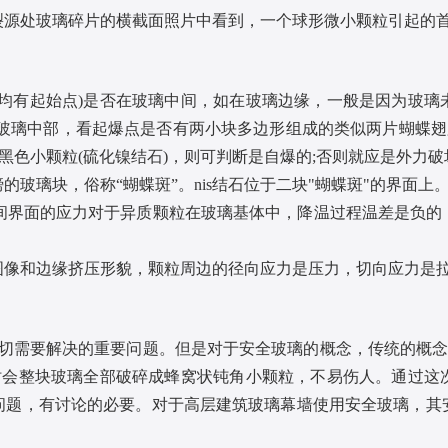
处玻璃碎片的横截面照片中看到，一个球形微小颗粒引起的首
有起始点)是否在玻璃中间，如在玻璃边缘，一般是因为玻璃
玻璃中部，看起爆点是否有两小块多边形组成的类似两片蝴蝶翅
的黑色小颗粒(硫化镍结石)，则可判断是自爆的;否则就应是外力
玻璃块，俗称“蝴蝶斑”。nis结石位于二块"蝴蝶斑"的界面上
璃之间界面的应力对于异质颗粒在玻璃基体中，降温过程温差是负
和边缘挤压形貌，颗粒周边的径向应力是压力，切向应力是拉
需要解决的重要问题。但是对于安全玻璃的概念，传统的概念是
碎时会整块玻璃全部破碎成蜂窝状钝角小颗粒，不易伤人。通过这
问题，有讨论的必要。对于高层建筑玻璃幕墙使用安全玻璃，其