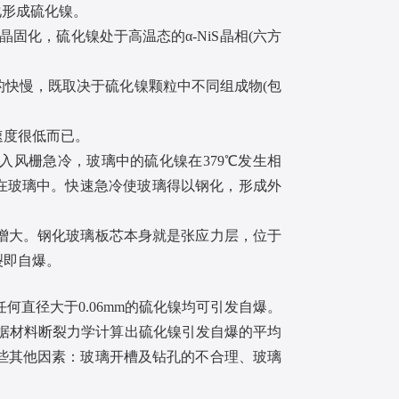
化形成硫化镍。
固化，硫化镍处于高温态的α-NiS晶相(六方
程的快慢，既取决于硫化镍颗粒中不同组成物(包
速度很低而已。
入风栅急冷，玻璃中的硫化镍在379℃发生相
”在玻璃中。快速急冷使玻璃得以钢化，形成外
增大。钢化玻璃板芯本身就是张应力层，位于
裂即自爆。
任何直径大于0.06mm的硫化镍均可引发自爆。
。根据材料断裂力学计算出硫化镍引发自爆的平均
一些其他因素：玻璃开槽及钻孔的不合理、玻璃