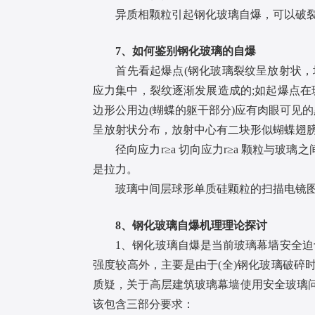
异质相颗粒引起钢化玻璃自爆，可以破裂源
7、如何鉴别钢化玻璃的自爆
首先看起爆点(钢化玻璃裂纹呈放射状，均
应力集中，裂纹逐渐发展造成的;如起爆点在
边形公用边(蝴蝶的躯干部分)应有肉眼可见
呈放射状分布，放射中心有二块形似蝴蝶翅膀的
径向应力r≥a 切向应力r≥a 颗粒与玻
是拉力。
玻璃中间层球形单质硅颗粒的扫描电镜图像
8、钢化玻璃自爆机理理论探讨
1、钢化玻璃自爆是当前玻璃幕墙安全迫切
强度较高外，主要是由于(全)钢化玻璃破
质疑，关于高层建筑玻璃幕墙使用安全玻璃
该包含三部分要求：