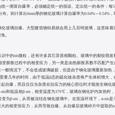
统一测算自爆率，必须确定统一的假设。定出统一的条件：每5
布。则计算出6mm厚的钢化玻璃计算自爆率为0.64%～0.54%
玻璃自爆。大型建筑物轻易就会用上几百吨玻璃，这意味着
避免。
中的nis微粒，还有许多其它异质相颗粒。玻璃中的裂纹萌发
变膨胀过程中的相变应力，另一类是由热膨胀系数不匹配产生的残
在一般情况下，不会造成玻璃破损，但是由于钢化玻璃重新加热，
能需要几年的时间，由于低温β态的硫化镍杂质将产生体积增大，
引起自爆，而且仅仅当杂质在拉应力的核心部位时才能发生钢化
is和低温相β-nis，相变温度为379℃，玻璃在钢化炉内加热时
变为β-nis，从而被冻结在钢化玻璃中。在室温环境下，α-nis
巨大的相变张应力，从而导致自爆。从自爆后玻璃碎片中提取的n