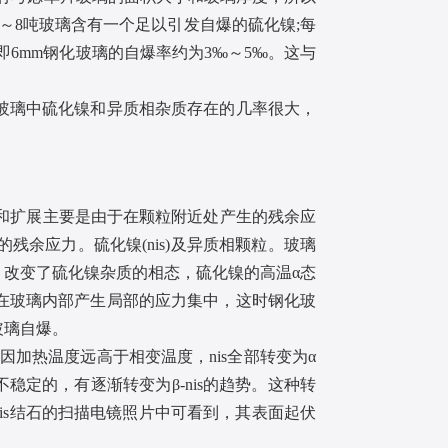
～8吨玻璃含有一个足以引发自爆的硫化镍;每
，即6mm钢化玻璃的自爆率约为3‰～5‰。这与
玻璃中硫化镍和异质相杂质存在的几率很大，
和扩展主要是由于在颗粒附近处产生的残余应
余应力。硫化镍(nis)及异质相颗粒。玻璃
改变了硫化镍杂质的相态，硫化镍的高温α态
在玻璃内部产生局部的应力集中，这时钢化玻
玻璃自爆。
，因加热温度远高于相变温度，nis全部转变为α
是不稳定的，有逐渐转变为β-nis的趋势。这种转
is结石的扫描电镜照片中可看到，其表面起伏