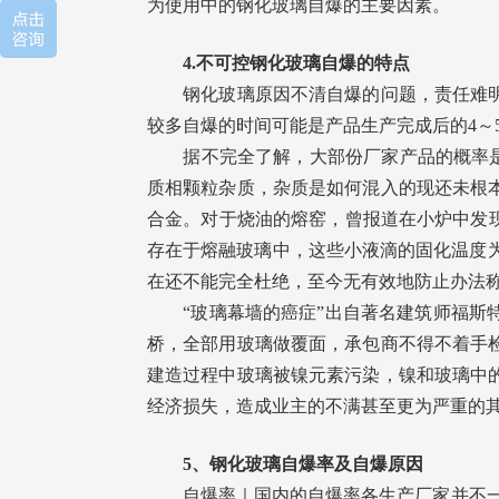
为使用中的钢化玻璃自爆的主要因素。
4.不可控钢化玻璃自爆的特点
钢化玻璃原因不清自爆的问题，责任难明。
较多自爆的时间可能是产品生产完成后的4～
据不完全了解，大部份厂家产品的概率是3
质相颗粒杂质，杂质是如何混入的现还未根
合金。对于烧油的熔窑，曾报道在小炉中发现
存在于熔融玻璃中，这些小液滴的固化温度为7
在还不能完全杜绝，至今无有效地防止办法称
“玻璃幕墙的癌症”出自著名建筑师福斯特
桥，全部用玻璃做覆面，承包商不得不着手
建造过程中玻璃被镍元素污染，镍和玻璃中
经济损失，造成业主的不满甚至更为严重的其
5、钢化玻璃自爆率及自爆原因
自爆率｜国内的自爆率各生产厂家并不一致